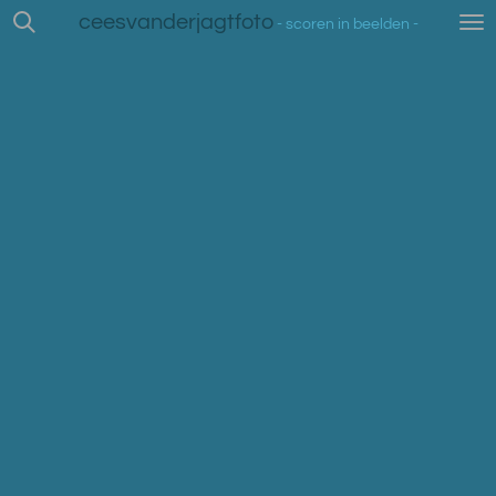
ceesvanderjagtfoto
Ga
- scoren in beelden -
direct
naar
de
hoofdinhoud