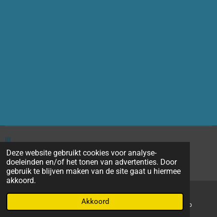
III
Deze website gebruikt cookies voor analyse-
I
doeleinden en/of het tonen van advertenties. Door
copyright 2026 - 2027
eIIIIIesvanderjagtfoto
gebruik te blijven maken van de site gaat u hiermee
akkoord.
Akkoord
E-mailadres
LinkedIn
WhatsApp