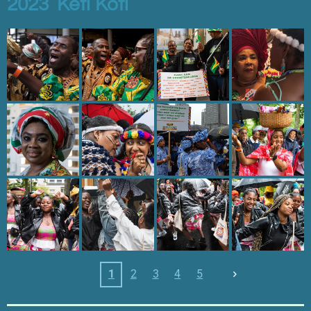
2023 Keti Koti
1
2
3
4
5