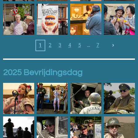
1
2
3
4
5
7
2025 Bevrijdingsdag