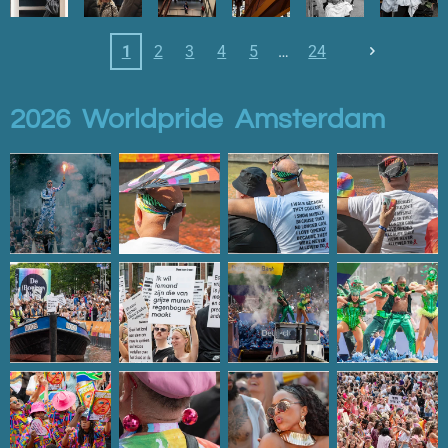
1
2
3
4
5
24
2026 Worldpride Amsterdam