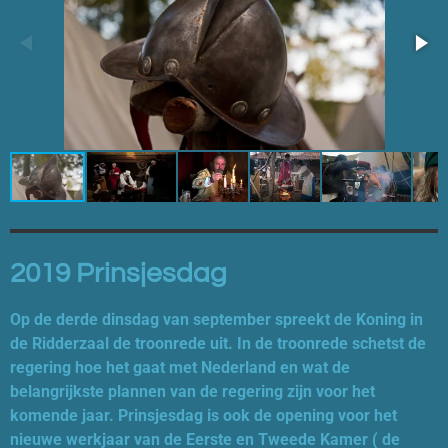
2019 Prinsjesdag
Op de derde dinsdag van september spreekt de Koning in
de Ridderzaal de troonrede uit. In de troonrede schetst de
regering hoe het gaat met Nederland en wat de
belangrijkste plannen van de regering zijn voor het
komende jaar. Prinsjesdag is ook de opening voor het
nieuwe werkjaar van de Eerste en Tweede Kamer ( de